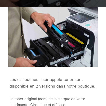
cartouches
laser_miniature
CARTOUCHES
LASER_MINIATURE
Les cartouches laser appelé toner sont
disponible en 2 versions dans notre boutique.
Le toner original (oem) de la marque de votre
imprimante. Classique et efficace