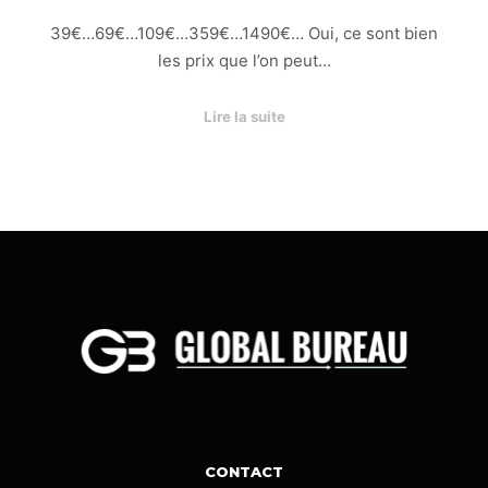
39€…69€…109€…359€…1490€… Oui, ce sont bien
les prix que l’on peut…
Lire la suite
CONTACT